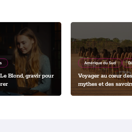
s
Amérique du Sud
D
 Le Blond, gravir pour
Voyager au cœur de
érer
mythes et des savoir
amazoniens