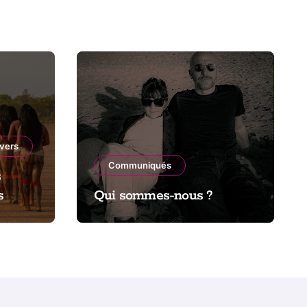
ivers
Communiqués
s
s
Qui sommes-nous ?